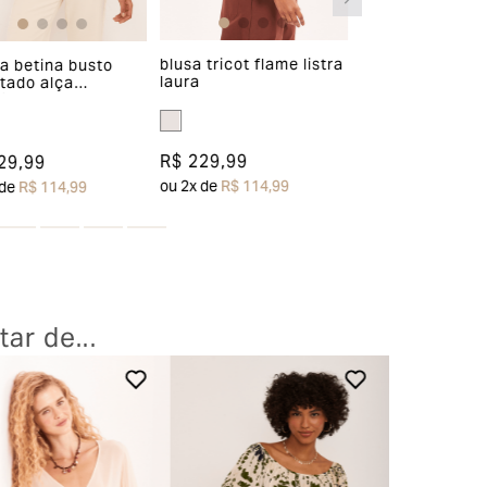
blusa tricot flame listra
a betina busto
blusa renata ii
laura
tado alça
ampla com bot
ável
R$ 229,99
29,99
R$ 289,99
ou
2
x de
R$ 114,99
 de
R$ 114,99
ou
3
x de
R$ 96,66
ar de...