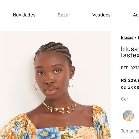
Novidades
Bazar
Vestidos
Ac
Blusas
blusa
laste
REF
:
027
R$
229
,
ou
2
x d
Cor
Tamanh