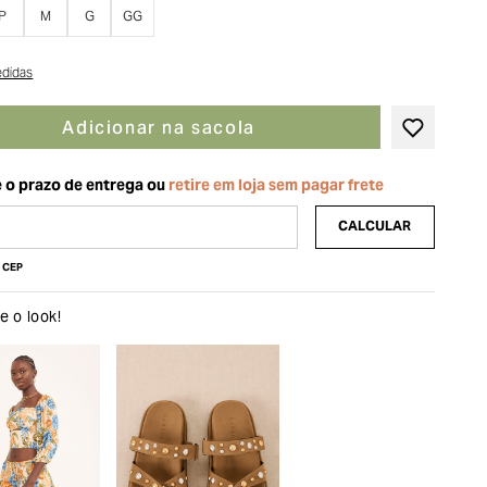
P
M
G
GG
edidas
Adicionar na sacola
u CEP
 o look!