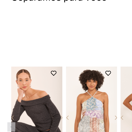
nossas lojas físicas, basta apresentar o
produto devidamente etiquetado junto a
nota fiscal.
Para acessar o troque fácil,
clique aqui
Devolução
O início do processo de devolução deve
ser feito em até 07 (sete) dias corridos, a
contar do recebimento do produto. A
restituição do valor pago será realizada
em até 03 (três) dias após a entrada e
conferência do produto em nossa fábrica,
clique aqui e fique por dentro dos prazos
de acordo com a opção de pagamento