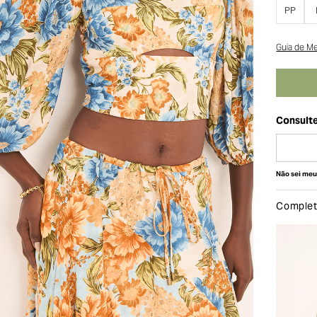
PP
Guia de M
Não sei me
Complete