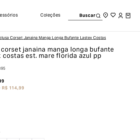
essórios
Coleções
Buscar
Blusa Corset Janaina Manga Longa Bufante Lastex Costas
 corset janaina manga longa bufante
x costas
est. mare florida azul pp
895
99
e
R$
114
,
99
o