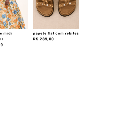
te midi
papete flat com rebites
R$
289
,
00
II
99