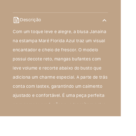
Descrição
Com um toque leve e alegre, a blusa Janaina
na estampa Maré Florida Azul traz um visual
encantador e cheio de frescor. O modelo
possui decote reto, mangas bufantes com
leve volume e recorte abaixo do busto que
adiciona um charme especial. A parte de trás
conta com lastex, garantindo um caimento
ajustado e confortável. É uma peça perfeita
para compor produções que transitam entre
o casual e o elegante.
Composição do produto