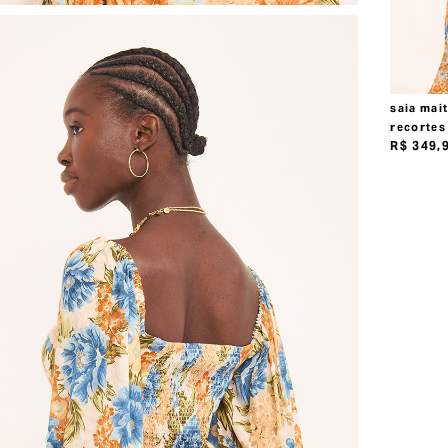
saia mai
recortes 
R$
349
,