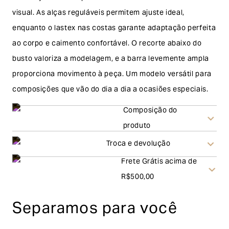
visual. As alças reguláveis permitem ajuste ideal,
enquanto o lastex nas costas garante adaptação perfeita
ao corpo e caimento confortável. O recorte abaixo do
busto valoriza a modelagem, e a barra levemente ampla
proporciona movimento à peça. Um modelo versátil para
composições que vão do dia a dia a ocasiões especiais.
Composição do
produto
Troca e devolução
Frete Grátis acima de
Troca
R$500,00
A solicitação de troca pode ser feita em até 30 (trinta)
Separamos para você
dias corridos, a contar do recebimento do produto. Ao
escolher a modalidade troca, no final do processo de