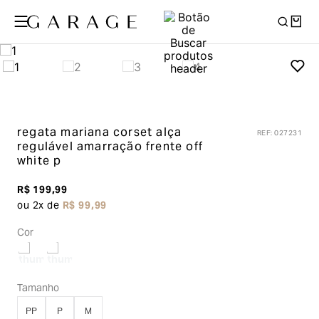
regata mariana corset alça
REF
:
027231
regulável amarração frente
off
white p
R$
199
,
99
ou
2
x de
R$
99
,
99
Cor
Tamanho
PP
P
M