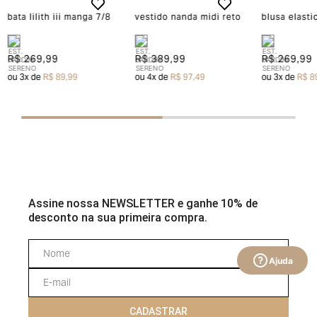
bata lilith iii manga 7/8
vestido nanda midi reto
blusa elasti
R$ 269,99
R$ 389,99
R$ 269,99
ou
3
x de
R$ 89,99
ou
4
x de
R$ 97,49
ou
3
x de
R$ 8
Assine nossa NEWSLETTER e ganhe 10% de
desconto na sua primeira compra.
Ajuda
CADASTRAR