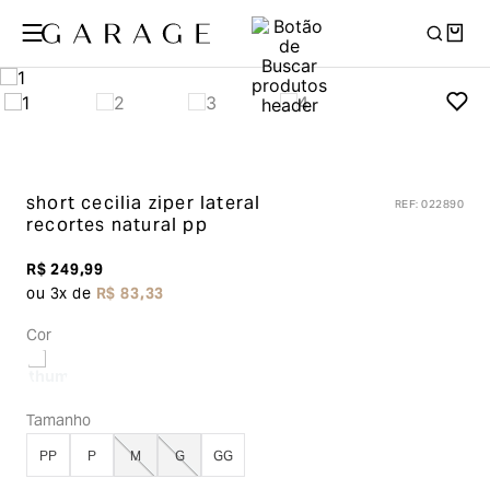
short cecilia ziper lateral
REF
:
022890
recortes
natural pp
R$
249
,
99
ou
3
x de
R$
83
,
33
Cor
Tamanho
PP
P
M
G
GG