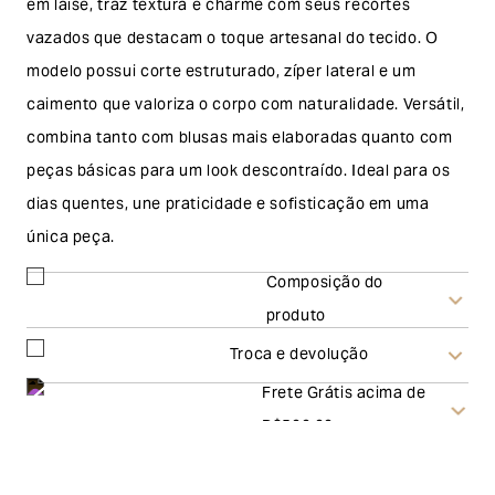
em laise, traz textura e charme com seus recortes
vazados que destacam o toque artesanal do tecido. O
modelo possui corte estruturado, zíper lateral e um
caimento que valoriza o corpo com naturalidade. Versátil,
combina tanto com blusas mais elaboradas quanto com
peças básicas para um look descontraído. Ideal para os
dias quentes, une praticidade e sofisticação em uma
única peça.
Composição do
produto
Troca e devolução
Frete Grátis acima de
Troca
R$500,00
A solicitação de troca pode ser feita em até 30 (trinta)